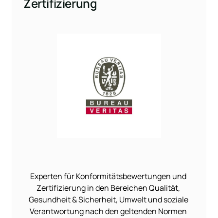
Zertifizierung
Experten 
für 
Konformitätsbewertungen 
und 
Zertifizierung 
in 
den 
Bereichen 
Qualität, 
Gesundheit 
& 
Sicherheit, 
Umwelt 
und 
soziale 
Verantwortung 
nach 
den 
geltenden 
Normen 