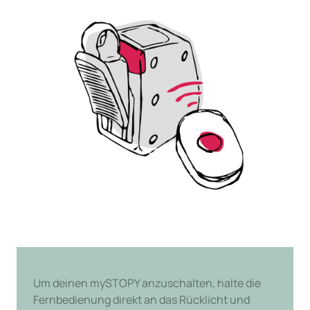
Um deinen mySTOPY anzuschalten, halte die 
Fernbedienung direkt an das Rücklicht und 