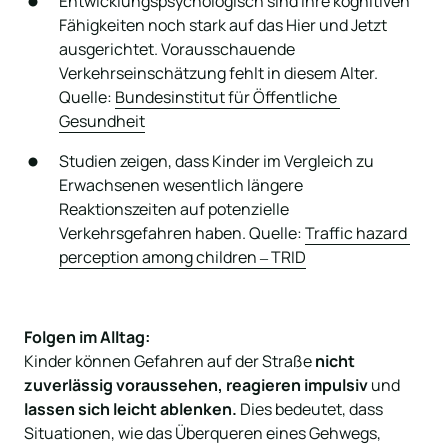
Entwicklungspsychologisch sind ihre kognitiven 
Fähigkeiten noch stark auf das Hier und Jetzt 
ausgerichtet. Vorausschauende 
Verkehrseinschätzung fehlt in diesem Alter. 
Quelle: 
Bundesinstitut 
für 
Öffentliche 
Gesundheit
Studien zeigen, dass Kinder im Vergleich zu 
Erwachsenen wesentlich längere 
Reaktionszeiten auf potenzielle 
Verkehrsgefahren haben. Quelle: 
Traffic 
hazard 
perception 
among 
children 
‒
TRID
Folgen im Alltag:
Kinder können Gefahren auf der Straße 
nicht 
zuverlässig voraussehen, reagieren impulsiv 
und 
lassen sich leicht ablenken.
 Dies bedeutet, dass 
Situationen, wie das Überqueren eines Gehwegs, 