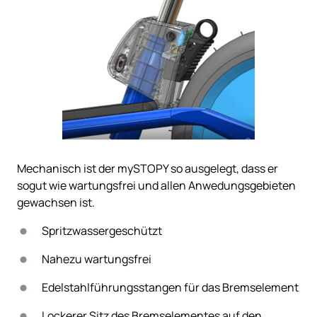
Mechanisch 
ist 
der 
mySTOPY 
so 
ausgelegt, 
dass 
er 
sogut 
wie 
wartungsfrei 
und 
allen 
Anwedungsgebieten 
gewachsen 
ist.
Spritzwassergeschützt
Nahezu 
wartungsfrei
Edelstahlführungsstangen 
für 
das 
Bremselement
Lockerer 
Sitz 
des 
Bremselementes 
auf 
den 