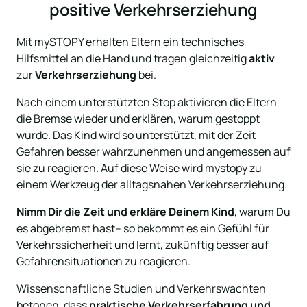
positive Verkehrserziehung
Mit mySTOPY erhalten Eltern ein technisches 
Hilfsmittel an die Hand und tragen gleichzeitig
 aktiv 
zur
 Verkehrserziehung
 bei.
Nach einem unterstützten Stop aktivieren die Eltern 
die Bremse wieder und erklären, warum gestoppt 
wurde. Das Kind wird so unterstützt, mit der Zeit 
Gefahren besser wahrzunehmen und angemessen auf 
sie zu reagieren. Auf diese Weise wird mystopy zu 
einem Werkzeug der alltagsnahen Verkehrserziehung.
Nimm Dir die Zeit und erkläre Deinem Kind
, warum Du 
es abgebremst hast– so bekommt es ein Gefühl für 
Verkehrssicherheit und lernt, zukünftig besser auf 
Gefahrensituationen zu reagieren.
Wissenschaftliche Studien und Verkehrswachten 
betonen, dass 
praktische Verkehrserfahrung und 