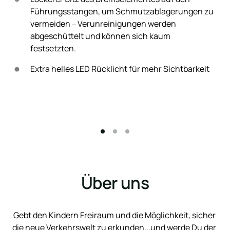
Führungsstangen, 
um 
Schmutzablagerungen 
zu 
vermeiden 
‒
Verunreinigungen 
werden 
abgeschüttelt 
und 
können 
sich 
kaum 
festsetzten.
Extra 
helles 
LED 
Rücklicht 
für 
mehr 
Sichtbarkeit
Über uns
Gebt 
den 
Kindern 
Freiraum 
und 
die 
Möglichkeit, 
sicher 
die 
neue 
Verkehrswelt 
zu 
erkunden...und 
werde 
Du 
der 