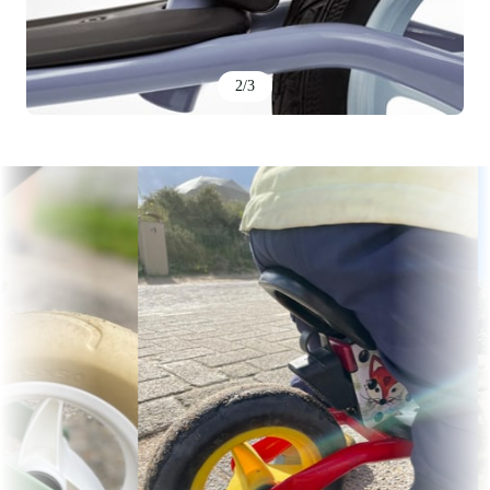
3
/
3