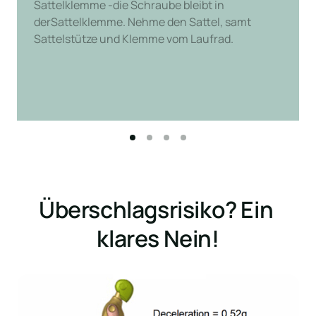
Sattelklemme -die Schraube bleibt in 
derSattelklemme. Nehme den Sattel, samt 
Sattelstütze und Klemme vom Laufrad.
Überschlagsrisiko? Ein 
klares Nein!